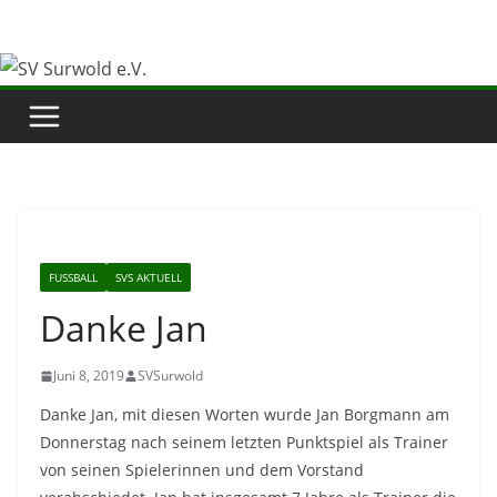
Zum
Inhalt
springen
FUSSBALL
SVS AKTUELL
Danke Jan
Juni 8, 2019
SVSurwold
Danke Jan, mit diesen Worten wurde Jan Borgmann am
Donnerstag nach seinem letzten Punktspiel als Trainer
von seinen Spielerinnen und dem Vorstand