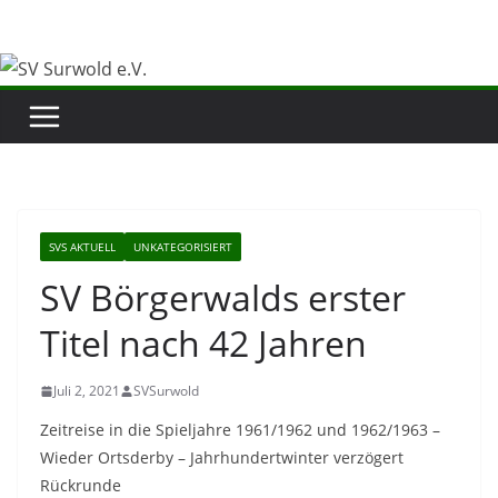
Zum
Inhalt
springen
SVS AKTUELL
UNKATEGORISIERT
SV Börgerwalds erster
Titel nach 42 Jahren
Juli 2, 2021
SVSurwold
Zeitreise in die Spieljahre 1961/1962 und 1962/1963 –
Wieder Ortsderby – Jahrhundertwinter verzögert
Rückrunde