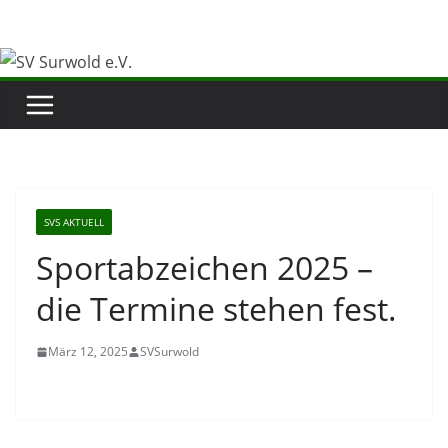
Zum
Inhalt
springen
SVS AKTUELL
Sportabzeichen 2025 –
die Termine stehen fest.
März 12, 2025
SVSurwold