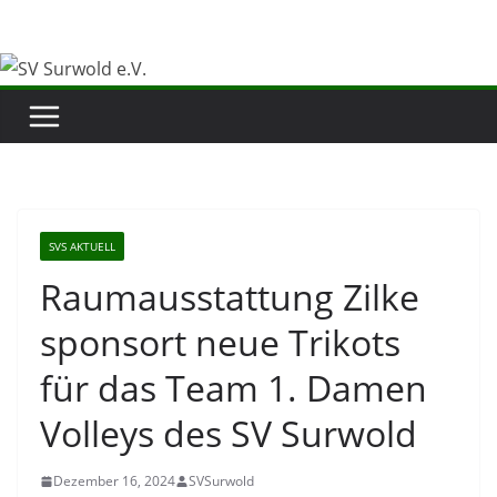
Zum
Inhalt
springen
SVS AKTUELL
Raumausstattung Zilke
sponsort neue Trikots
für das Team 1. Damen
Volleys des SV Surwold
Dezember 16, 2024
SVSurwold