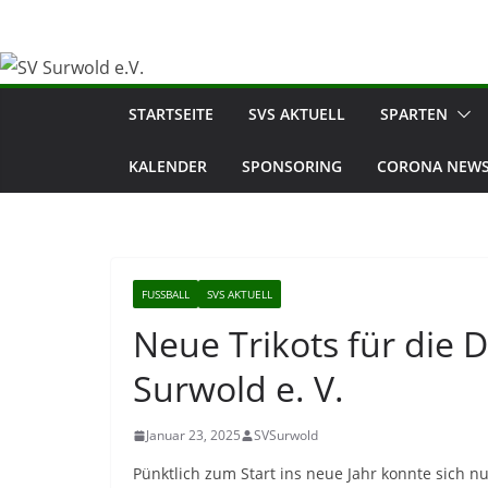
Zum
Inhalt
springen
STARTSEITE
SVS AKTUELL
SPARTEN
KALENDER
SPONSORING
CORONA NEWS
FUSSBALL
SVS AKTUELL
Neue Trikots für die
Surwold e. V.
Januar 23, 2025
SVSurwold
Pünktlich zum Start ins neue Jahr konnte sich