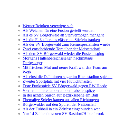
Werner Reinken verewigte sich
Als Weichen für eine Fusion gestellt wurden
Als es SV Börgerwald an Stehvermögen mangelte
Als die Fußballer aus gläsernen Stiefeln tranken
Als der SV Börgerwald zum Remisspezialisten wurde
Zwei entscheidende Tore über der Meisterschaft
Als dem SV Börgerwald wieder die Puste ausging
Morgens Hallenbereichssieger, nachmittags
Derbysieger
Mit frischem Mut und neuer Kraft war das Team am
Werk
Als einst die D-Junioren sogar im Rheinstadion spielten
Zweiter Sportplatz mit vier Flutlichtmasten
Erste Punktspiele SV Börgerwald gegen RW Heede
Viermal hintereinander an der Tabellenspitze
In der achten Saison auf Bezirksebene am Ball
Ehemalige Spieler kamen aus allen Richtungen
Börgerwalder auf den Spuren der Nationalelf
Als der Fußball in ein Zeltfest eingebunden war
Nur 14 Zahlende gegen SV Rastdorf/Hilkenbrook