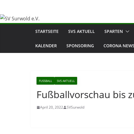
Zum
Inhalt
springen
STARTSEITE
SVS AKTUELL
SPARTEN
KALENDER
SPONSORING
CORONA NEWS
FUSSBALL
SVS AKTUELL
Fußballvorschau bis z
April 20, 2022
SVSurwold