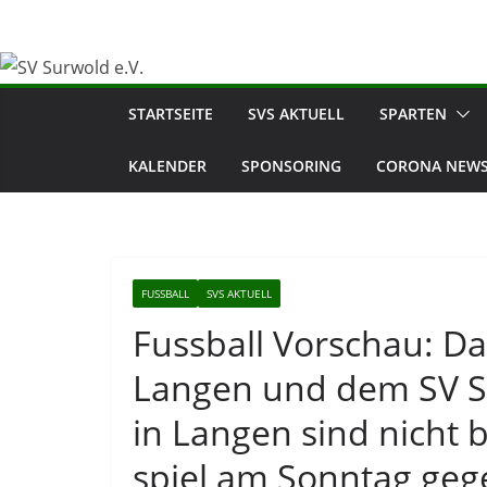
Zum
Inhalt
springen
STARTSEITE
SVS AKTUELL
SPARTEN
KALENDER
SPONSORING
CORONA NEWS
FUSSBALL
SVS AKTUELL
Fussball Vorschau: D
Langen und dem SV Sur
in Langen sind nicht b
spiel am Sonntag ge