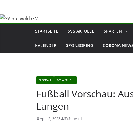
Zum
Inhalt
springen
STARTSEITE
SVS AKTUELL
SPARTEN
KALENDER
SPONSORING
CORONA NEWS
FUSSBALL
SVS AKTUELL
Fußball Vorschau: Aus
Langen
April 2, 2023
SVSurwold