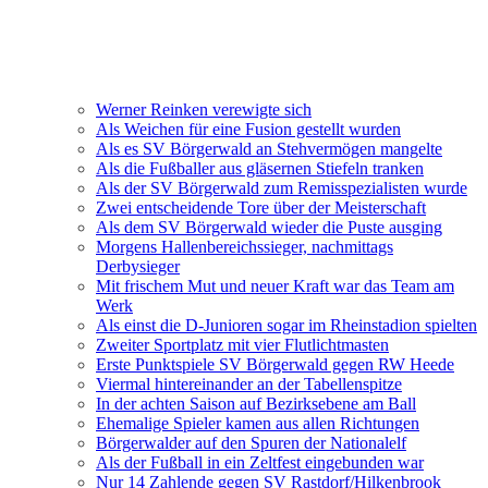
Werner Reinken verewigte sich
Als Weichen für eine Fusion gestellt wurden
Als es SV Börgerwald an Stehvermögen mangelte
Als die Fußballer aus gläsernen Stiefeln tranken
Als der SV Börgerwald zum Remisspezialisten wurde
Zwei entscheidende Tore über der Meisterschaft
Als dem SV Börgerwald wieder die Puste ausging
Morgens Hallenbereichssieger, nachmittags
Derbysieger
Mit frischem Mut und neuer Kraft war das Team am
Werk
Als einst die D-Junioren sogar im Rheinstadion spielten
Zweiter Sportplatz mit vier Flutlichtmasten
Erste Punktspiele SV Börgerwald gegen RW Heede
Viermal hintereinander an der Tabellenspitze
In der achten Saison auf Bezirksebene am Ball
Ehemalige Spieler kamen aus allen Richtungen
Börgerwalder auf den Spuren der Nationalelf
Als der Fußball in ein Zeltfest eingebunden war
Nur 14 Zahlende gegen SV Rastdorf/Hilkenbrook