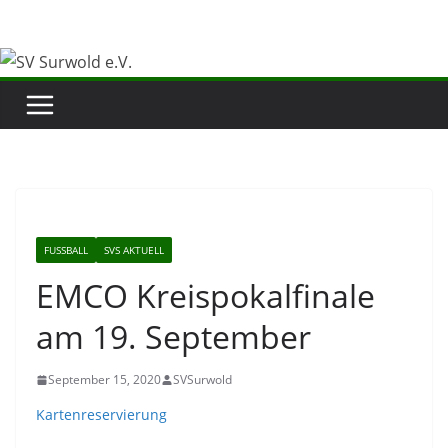
Zum
Inhalt
springen
FUSSBALL
SVS AKTUELL
EMCO Kreispokalfinale
am 19. September
September 15, 2020
SVSurwold
Kartenreservierung