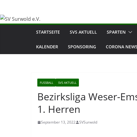
Zum
Inhalt
springen
STARTSEITE
SVS AKTUELL
SPARTEN
KALENDER
SPONSORING
CORONA NEWS
FUSSBALL
SVS AKTUELL
Bezirksliga Weser-Ems
1. Herren
September 13, 2022
SVSurwold