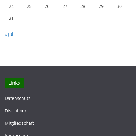
24
25
26
27
28
29
30
31
« Juli
Links
Datenschutz
Disclaimer
Mitgliedschaft
Impressum