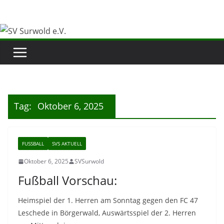
Zum
Inhalt
springen
Tag:
Oktober 6, 2025
FUSSBALL
SVS AKTUELL
Oktober 6, 2025
SVSurwold
Fußball Vorschau:
Heimspiel der 1. Herren am Sonntag gegen den FC 47
Leschede in Börgerwald, Auswärtsspiel der 2. Herren