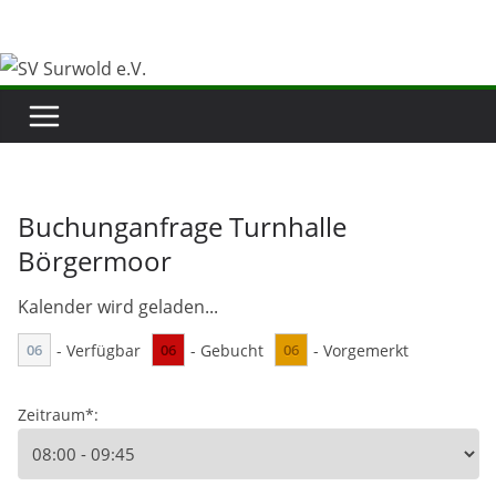
Zum
Inhalt
springen
Buchunganfrage Turnhalle
Börgermoor
Kalender wird geladen...
06
- Verfügbar
06
- Gebucht
06
- Vorgemerkt
Zeitraum*: