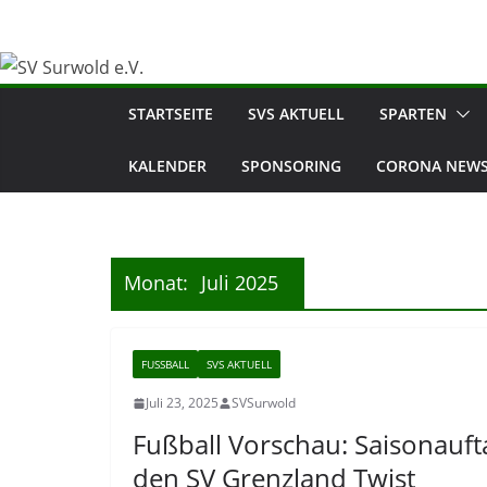
Zum
Inhalt
springen
STARTSEITE
SVS AKTUELL
SPARTEN
KALENDER
SPONSORING
CORONA NEWS
Monat:
Juli 2025
FUSSBALL
SVS AKTUELL
Juli 23, 2025
SVSurwold
Fußball Vorschau: Saisonauf
den SV Grenzland Twist