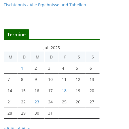
Tischtennis - Alle Ergebnisse und Tabellen
Termine
Juli 2025
M
D
M
D
F
S
S
1
2
3
4
5
6
7
8
9
10
11
12
13
14
15
16
17
18
19
20
21
22
23
24
25
26
27
28
29
30
31
« Juni
Aug. »